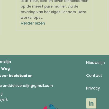
Laat kleur, licht en leven binnenkomen
op de meest pure manier: via de
ervaring van het eigen lichaam. Deze
workshops...
Verder lezen
nslijn
Nieuwslijn
er Weg
Contact
voor beeldtaal en
sronddelevenslijn@gmail.com
Privacy
30
sjerk