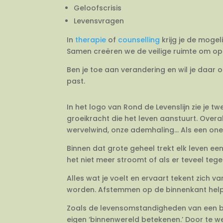
Geloofscrisis
Levensvragen
In
therapie
of
counselling
krijg je de mogel
Samen creëren we de veilige ruimte om op 
Ben je toe aan verandering en wil je daar 
past.
In het logo van Rond de Levenslijn zie je 
groeikracht die het leven aanstuurt. Overal
wervelwind, onze ademhaling… Als een onein
Binnen dat grote geheel trekt elk leven e
het niet meer stroomt of als er teveel tegeli
Alles wat je voelt en ervaart tekent zich 
worden. Afstemmen op de binnenkant helpt j
Zoals de levensomstandigheden van een bo
eigen ‘binnenwereld betekenen.’ Door te we