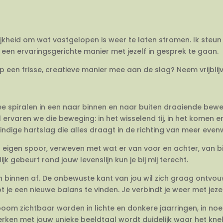
ijkheid om wat vastgelopen is weer te laten stromen. Ik steun 
een ervaringsgerichte manier met jezelf in gesprek te gaan.
op een frisse, creatieve manier mee aan de slag? Neem vrijbli
twee spiralen in een naar binnen en naar buiten draaiende be
 ervaren we die beweging: in het wisselend tij, in het komen 
dige hartslag die alles draagt in de richting van meer evenwi
en eigen spoor, verweven met wat er van voor en achter, van 
jk gebeurt rond jouw levenslijn kun je bij mij terecht.
van binnen af. De onbewuste kant van jou wil zich graag ontvo
e een nieuwe balans te vinden. Je verbindt je weer met jezel
om zichtbaar worden in lichte en donkere jaarringen, in no
rken met jouw unieke beeldtaal wordt duidelijk waar het knelt