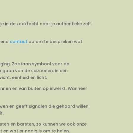
je in de zoektocht naar je authentieke zelf.
jvend
contact
op om te bespreken wat
weging. Ze staan symbool voor de
en gaan van de seizoenen, in een
cht, eenheid en licht.
binnen en van buiten op inwerkt. Wanneer
uwen en geeft signalen die gehoord willen
f.
esten en barsten, zo kunnen we ook onze
 en wat er nodig is om te helen.