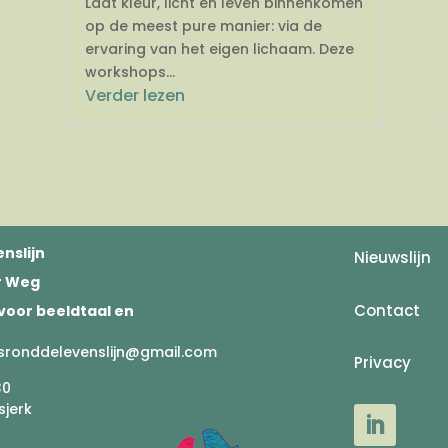
Laat kleur, licht en leven binnenkomen
op de meest pure manier: via de
ervaring van het eigen lichaam. Deze
workshops...
Verder lezen
nslijn
Nieuwslijn
er Weg
Contact
voor beeldtaal en
sronddelevenslijn@gmail.com
Privacy
30
sjerk