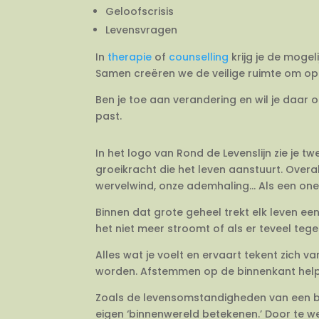
Geloofscrisis
Levensvragen
In
therapie
of
counselling
krijg je de mogel
Samen creëren we de veilige ruimte om op 
Ben je toe aan verandering en wil je daar 
past.
In het logo van Rond de Levenslijn zie je 
groeikracht die het leven aanstuurt. Overal
wervelwind, onze ademhaling… Als een onein
Binnen dat grote geheel trekt elk leven e
het niet meer stroomt of als er teveel tegeli
Alles wat je voelt en ervaart tekent zich 
worden. Afstemmen op de binnenkant helpt j
Zoals de levensomstandigheden van een bo
eigen ‘binnenwereld betekenen.’ Door te we