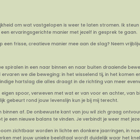
ijkheid om wat vastgelopen is weer te laten stromen. Ik steun 
een ervaringsgerichte manier met jezelf in gesprek te gaan.
op een frisse, creatieve manier mee aan de slag? Neem vrijbli
twee spiralen in een naar binnen en naar buiten draaiende be
 ervaren we die beweging: in het wisselend tij, in het komen 
dige hartslag die alles draagt in de richting van meer evenwi
en eigen spoor, verweven met wat er van voor en achter, van 
jk gebeurt rond jouw levenslijn kun je bij mij terecht.
van binnen af. De onbewuste kant van jou wil zich graag ontvo
e een nieuwe balans te vinden. Je verbindt je weer met jezel
om zichtbaar worden in lichte en donkere jaarringen, in no
rken met jouw unieke beeldtaal wordt duidelijk waar het knelt