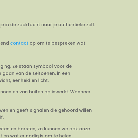
je in de zoektocht naar je authentieke zelf.
jvend
contact
op om te bespreken wat
weging. Ze staan symbool voor de
en gaan van de seizoenen, in een
cht, eenheid en licht.
binnen en van buiten op inwerkt. Wanneer
uwen en geeft signalen die gehoord willen
f.
esten en barsten, zo kunnen we ook onze
 en wat er nodig is om te helen.