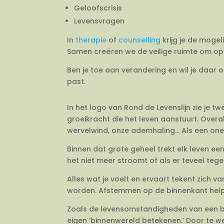
Geloofscrisis
Levensvragen
In
therapie
of
counselling
krijg je de mogel
Samen creëren we de veilige ruimte om op 
Ben je toe aan verandering en wil je daar 
past.
In het logo van Rond de Levenslijn zie je 
groeikracht die het leven aanstuurt. Overal
wervelwind, onze ademhaling… Als een onein
Binnen dat grote geheel trekt elk leven e
het niet meer stroomt of als er teveel tegeli
Alles wat je voelt en ervaart tekent zich 
worden. Afstemmen op de binnenkant helpt j
Zoals de levensomstandigheden van een bo
eigen ‘binnenwereld betekenen.’ Door te we