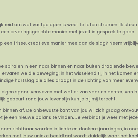
ijkheid om wat vastgelopen is weer te laten stromen. Ik steun 
een ervaringsgerichte manier met jezelf in gesprek te gaan.
op een frisse, creatieve manier mee aan de slag? Neem vrijbli
twee spiralen in een naar binnen en naar buiten draaiende be
 ervaren we die beweging: in het wisselend tij, in het komen 
dige hartslag die alles draagt in de richting van meer evenwi
en eigen spoor, verweven met wat er van voor en achter, van 
jk gebeurt rond jouw levenslijn kun je bij mij terecht.
van binnen af. De onbewuste kant van jou wil zich graag ontvo
e een nieuwe balans te vinden. Je verbindt je weer met jezel
om zichtbaar worden in lichte en donkere jaarringen, in no
rken met jouw unieke beeldtaal wordt duidelijk waar het knelt