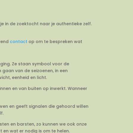
je in de zoektocht naar je authentieke zelf.
jvend
contact
op om te bespreken wat
weging. Ze staan symbool voor de
en gaan van de seizoenen, in een
cht, eenheid en licht.
binnen en van buiten op inwerkt. Wanneer
uwen en geeft signalen die gehoord willen
f.
esten en barsten, zo kunnen we ook onze
 en wat er nodig is om te helen.