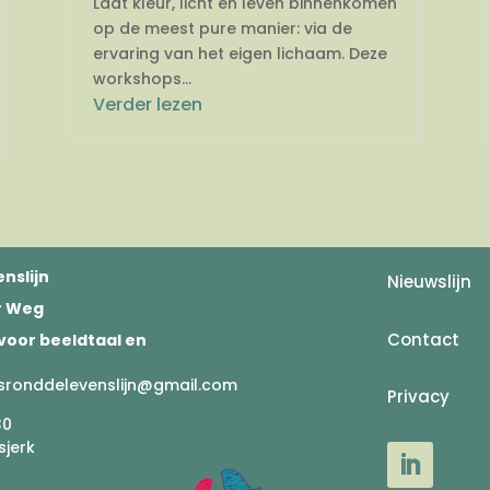
Laat kleur, licht en leven binnenkomen
op de meest pure manier: via de
ervaring van het eigen lichaam. Deze
workshops...
Verder lezen
nslijn
Nieuwslijn
er Weg
Contact
voor beeldtaal en
sronddelevenslijn@gmail.com
Privacy
30
sjerk