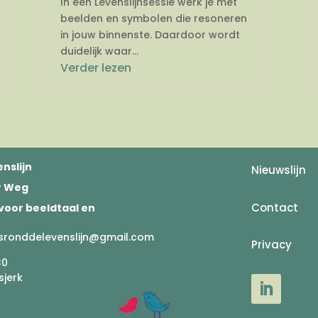
In een Levenslijnsessie werk je met
beelden en symbolen die resoneren
in jouw binnenste. Daardoor wordt
duidelijk waar...
Verder lezen
nslijn
Nieuwslijn
er Weg
Contact
voor beeldtaal en
sronddelevenslijn@gmail.com
Privacy
30
sjerk