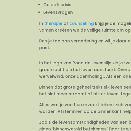
Geloofscrisis
Levensvragen
In
therapie
of
counselling
krijg je de mogel
Samen creëren we de veilige ruimte om op 
Ben je toe aan verandering en wil je daar 
past.
In het logo van Rond de Levenslijn zie je 
groeikracht die het leven aanstuurt. Overal
wervelwind, onze ademhaling… Als een onein
Binnen dat grote geheel trekt elk leven e
het niet meer stroomt of als er teveel tegeli
Alles wat je voelt en ervaart tekent zich 
worden. Afstemmen op de binnenkant helpt j
Zoals de levensomstandigheden van een bo
eigen ‘binnenwereld betekenen.’ Door te we