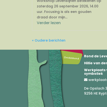
Workshop Levenslijnen Betekenen op
zaterdag 26 september 2026, 14.00
uur. Focusing is als een gouden
draad door mijn...
Verder lezen
« Oudere berichten
Rond de Leve
Hillie van d
Werkplaats 
symboliek
werkplaat
De Opslach 
9256 HE Rypt