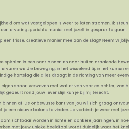
ijkheid om wat vastgelopen is weer te laten stromen. Ik steun 
een ervaringsgerichte manier met jezelf in gesprek te gaan.
op een frisse, creatieve manier mee aan de slag? Neem vrijbli
twee spiralen in een naar binnen en naar buiten draaiende be
 ervaren we die beweging: in het wisselend tij, in het komen 
dige hartslag die alles draagt in de richting van meer evenwi
en eigen spoor, verweven met wat er van voor en achter, van 
jk gebeurt rond jouw levenslijn kun je bij mij terecht.
van binnen af. De onbewuste kant van jou wil zich graag ontvo
e een nieuwe balans te vinden. Je verbindt je weer met jezel
om zichtbaar worden in lichte en donkere jaarringen, in no
rken met jouw unieke beeldtaal wordt duidelijk waar het knelt