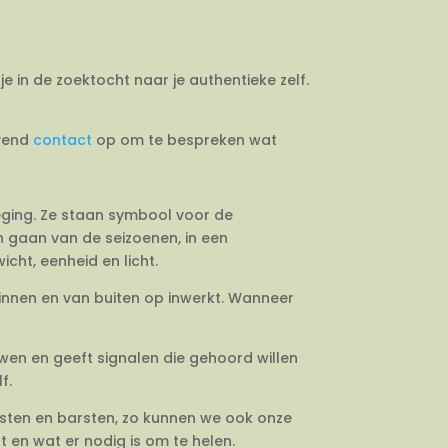
je in de zoektocht naar je authentieke zelf.
jvend
contact
op om te bespreken wat
weging. Ze staan symbool voor de
en gaan van de seizoenen, in een
cht, eenheid en licht.
binnen en van buiten op inwerkt. Wanneer
uwen en geeft signalen die gehoord willen
f.
esten en barsten, zo kunnen we ook onze
 en wat er nodig is om te helen.