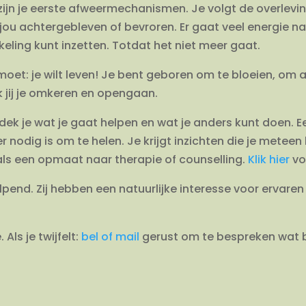
 zijn je eerste afweermechanismen. Je volgt de overlevi
 jou achtergebleven of bevroren. Er gaat veel energie n
kkeling kunt inzetten. Totdat het niet meer gaat.
moet: je wilt leven! Je bent geboren om te bloeien, om a
k jij je omkeren en opengaan.
dek je wat je gaat helpen en wat je anders kunt doen.
r nodig is om te helen. Je krijgt inzichten die je metee
 als een opmaat naar therapie of counselling.
Klik hier
vo
lpend. Zij hebben een natuurlijke interesse voor ervar
 Als je twijfelt:
bel of mail
gerust om te bespreken wat bi