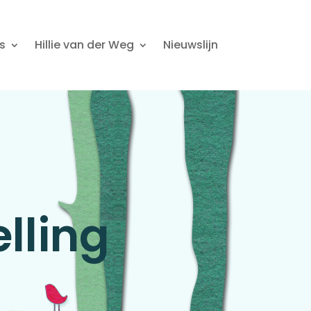
s
Hillie van der Weg
Nieuwslijn
lling