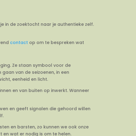
je in de zoektocht naar je authentieke zelf.
jvend
contact
op om te bespreken wat
weging. Ze staan symbool voor de
en gaan van de seizoenen, in een
cht, eenheid en licht.
binnen en van buiten op inwerkt. Wanneer
uwen en geeft signalen die gehoord willen
f.
esten en barsten, zo kunnen we ook onze
 en wat er nodig is om te helen.