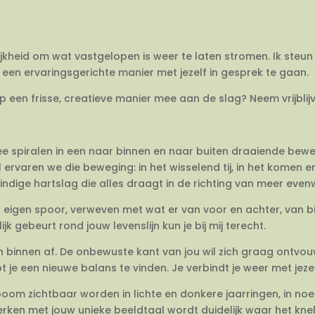
ijkheid om wat vastgelopen is weer te laten stromen. Ik steun 
een ervaringsgerichte manier met jezelf in gesprek te gaan.
op een frisse, creatieve manier mee aan de slag? Neem vrijbli
twee spiralen in een naar binnen en naar buiten draaiende be
 ervaren we die beweging: in het wisselend tij, in het komen 
dige hartslag die alles draagt in de richting van meer evenwi
en eigen spoor, verweven met wat er van voor en achter, van 
jk gebeurt rond jouw levenslijn kun je bij mij terecht.
van binnen af. De onbewuste kant van jou wil zich graag ontvo
e een nieuwe balans te vinden. Je verbindt je weer met jezel
om zichtbaar worden in lichte en donkere jaarringen, in no
rken met jouw unieke beeldtaal wordt duidelijk waar het knelt