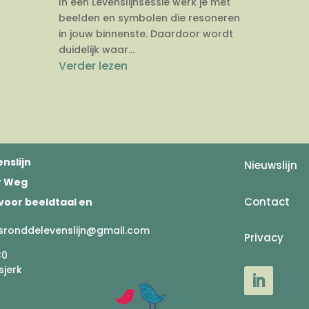
In een Levenslijnsessie werk je met
beelden en symbolen die resoneren
in jouw binnenste. Daardoor wordt
duidelijk waar...
Verder lezen
nslijn
Nieuwslijn
er Weg
Contact
voor beeldtaal en
sronddelevenslijn@gmail.com
Privacy
30
sjerk