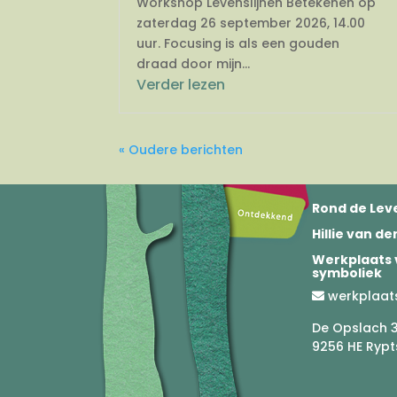
Workshop Levenslijnen Betekenen op
zaterdag 26 september 2026, 14.00
uur. Focusing is als een gouden
draad door mijn...
Verder lezen
« Oudere berichten
Rond de Leve
Hillie van d
Werkplaats 
symboliek
werkplaat
De Opslach 
9256 HE Rypt