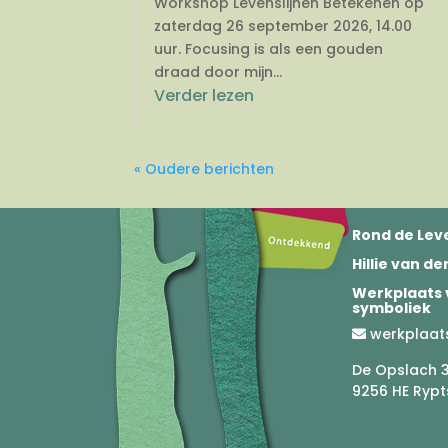
Workshop Levenslijnen Betekenen op
zaterdag 26 september 2026, 14.00
uur. Focusing is als een gouden
draad door mijn...
Verder lezen
« Oudere berichten
Rond de Leve
Hillie van d
Werkplaats 
symboliek
werkplaat
De Opslach 
9256 HE Rypt