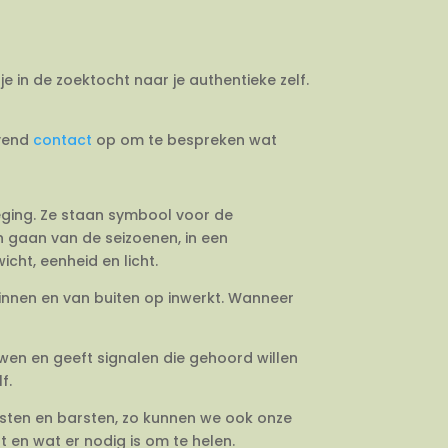
je in de zoektocht naar je authentieke zelf.
jvend
contact
op om te bespreken wat
weging. Ze staan symbool voor de
en gaan van de seizoenen, in een
cht, eenheid en licht.
binnen en van buiten op inwerkt. Wanneer
uwen en geeft signalen die gehoord willen
f.
esten en barsten, zo kunnen we ook onze
 en wat er nodig is om te helen.