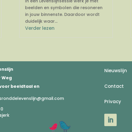
In een Levenslijnsessie werk je met
beelden en symbolen die resoneren
in jouw binnenste. Daardoor wordt
duidelijk waar...
Verder lezen
nslijn
Nieuwslijn
er Weg
Contact
voor beeldtaal en
sronddelevenslijn@gmail.com
Privacy
30
sjerk