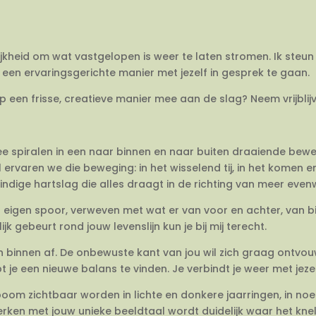
ijkheid om wat vastgelopen is weer te laten stromen. Ik steun 
een ervaringsgerichte manier met jezelf in gesprek te gaan.
op een frisse, creatieve manier mee aan de slag? Neem vrijbli
twee spiralen in een naar binnen en naar buiten draaiende be
 ervaren we die beweging: in het wisselend tij, in het komen 
dige hartslag die alles draagt in de richting van meer evenwi
en eigen spoor, verweven met wat er van voor en achter, van 
jk gebeurt rond jouw levenslijn kun je bij mij terecht.
van binnen af. De onbewuste kant van jou wil zich graag ontvo
e een nieuwe balans te vinden. Je verbindt je weer met jezel
om zichtbaar worden in lichte en donkere jaarringen, in no
rken met jouw unieke beeldtaal wordt duidelijk waar het knelt