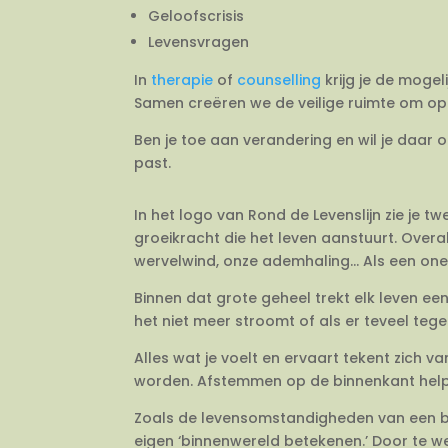
Geloofscrisis
Levensvragen
In
therapie
of
counselling
krijg je de mogel
Samen creëren we de veilige ruimte om op 
Ben je toe aan verandering en wil je daar 
past.
In het logo van Rond de Levenslijn zie je 
groeikracht die het leven aanstuurt. Overal
wervelwind, onze ademhaling… Als een onein
Binnen dat grote geheel trekt elk leven e
het niet meer stroomt of als er teveel tegeli
Alles wat je voelt en ervaart tekent zich 
worden. Afstemmen op de binnenkant helpt j
Zoals de levensomstandigheden van een bo
eigen ‘binnenwereld betekenen.’ Door te we