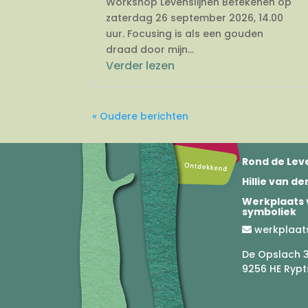
Workshop Levenslijnen Betekenen op
zaterdag 26 september 2026, 14.00
uur. Focusing is als een gouden
draad door mijn...
Verder lezen
« Oudere berichten
Rond de Leve
Hillie van d
Werkplaats 
symboliek
werkplaat
De Opslach 
9256 HE Rypt