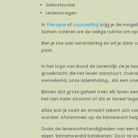
Geloofscrisis
Levensvragen
In
therapie
of
counselling
krijg je de mogel
Samen creëren we de veilige ruimte om op 
Ben je toe aan verandering en wil je daar 
past.
In het logo van Rond de Levenslijn zie je 
groeikracht die het leven aanstuurt. Overal
wervelwind, onze ademhaling… Als een onein
Binnen dat grote geheel trekt elk leven e
het niet meer stroomt of als er teveel tegeli
Alles wat je voelt en ervaart tekent zich 
worden. Afstemmen op de binnenkant helpt j
Zoals de levensomstandigheden van een bo
eigen ‘binnenwereld betekenen.’ Door te we