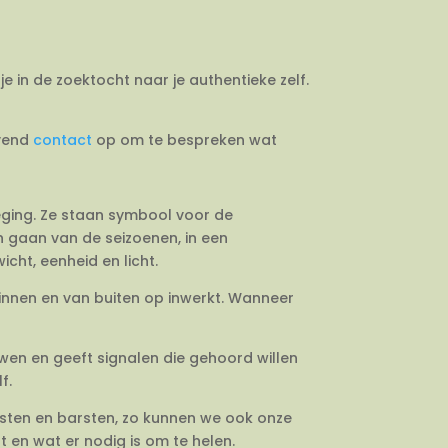
je in de zoektocht naar je authentieke zelf.
jvend
contact
op om te bespreken wat
weging. Ze staan symbool voor de
en gaan van de seizoenen, in een
cht, eenheid en licht.
binnen en van buiten op inwerkt. Wanneer
uwen en geeft signalen die gehoord willen
f.
esten en barsten, zo kunnen we ook onze
 en wat er nodig is om te helen.