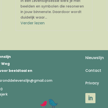
In een Levenslijnsessie werk je met
beelden en symbolen die resoneren
in jouw binnenste. Daardoor wordt
duidelijk waar...
Verder lezen
nslijn
Nieuwslijn
er Weg
Contact
voor beeldtaal en
sronddelevenslijn@gmail.com
Privacy
30
sjerk