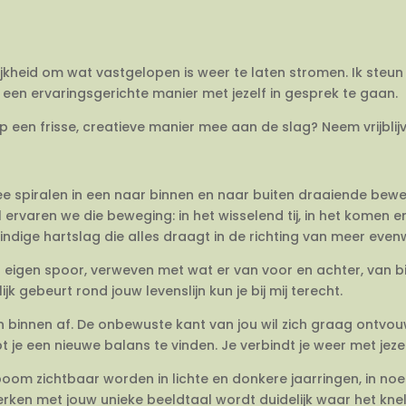
ijkheid om wat vastgelopen is weer te laten stromen. Ik steun 
een ervaringsgerichte manier met jezelf in gesprek te gaan.
op een frisse, creatieve manier mee aan de slag? Neem vrijbli
twee spiralen in een naar binnen en naar buiten draaiende be
 ervaren we die beweging: in het wisselend tij, in het komen 
dige hartslag die alles draagt in de richting van meer evenwi
en eigen spoor, verweven met wat er van voor en achter, van 
jk gebeurt rond jouw levenslijn kun je bij mij terecht.
van binnen af. De onbewuste kant van jou wil zich graag ontvo
e een nieuwe balans te vinden. Je verbindt je weer met jezel
om zichtbaar worden in lichte en donkere jaarringen, in no
rken met jouw unieke beeldtaal wordt duidelijk waar het knelt