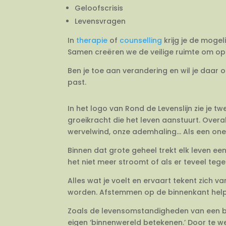
Geloofscrisis
Levensvragen
In
therapie
of
counselling
krijg je de mogel
Samen creëren we de veilige ruimte om op 
Ben je toe aan verandering en wil je daar 
past.
In het logo van Rond de Levenslijn zie je 
groeikracht die het leven aanstuurt. Overal
wervelwind, onze ademhaling… Als een onein
Binnen dat grote geheel trekt elk leven e
het niet meer stroomt of als er teveel tegeli
Alles wat je voelt en ervaart tekent zich 
worden. Afstemmen op de binnenkant helpt j
Zoals de levensomstandigheden van een bo
eigen ‘binnenwereld betekenen.’ Door te we