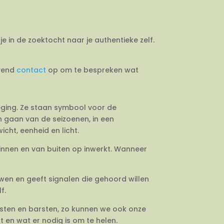
je in de zoektocht naar je authentieke zelf.
jvend
contact
op om te bespreken wat
weging. Ze staan symbool voor de
en gaan van de seizoenen, in een
cht, eenheid en licht.
binnen en van buiten op inwerkt. Wanneer
uwen en geeft signalen die gehoord willen
f.
esten en barsten, zo kunnen we ook onze
 en wat er nodig is om te helen.