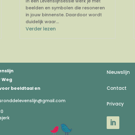
In een Levenslijnsessie werk je met
beelden en symbolen die resoneren
in jouw binnenste. Daardoor wordt
duidelijk waar...
Verder lezen
nslijn
Nieuwslijn
er Weg
Contact
voor beeldtaal en
sronddelevenslijn@gmail.com
Privacy
30
sjerk