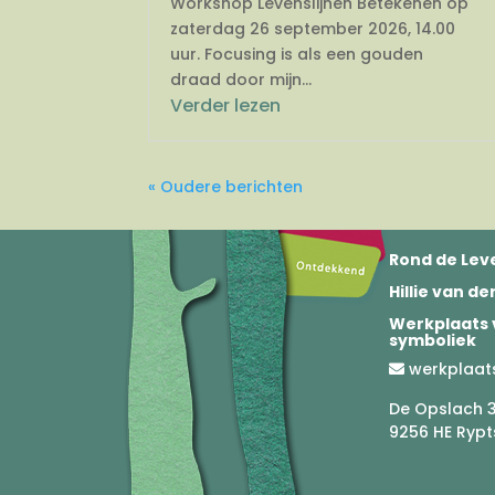
Workshop Levenslijnen Betekenen op
zaterdag 26 september 2026, 14.00
uur. Focusing is als een gouden
draad door mijn...
Verder lezen
« Oudere berichten
Rond de Leve
Hillie van d
Werkplaats 
symboliek
werkplaat
De Opslach 
9256 HE Rypt