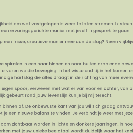
ijkheid om wat vastgelopen is weer te laten stromen. Ik steun 
een ervaringsgerichte manier met jezelf in gesprek te gaan.
op een frisse, creatieve manier mee aan de slag? Neem vrijbli
twee spiralen in een naar binnen en naar buiten draaiende be
 ervaren we die beweging: in het wisselend tij, in het komen 
dige hartslag die alles draagt in de richting van meer evenwi
en eigen spoor, verweven met wat er van voor en achter, van 
jk gebeurt rond jouw levenslijn kun je bij mij terecht.
van binnen af. De onbewuste kant van jou wil zich graag ontvo
e een nieuwe balans te vinden. Je verbindt je weer met jezel
om zichtbaar worden in lichte en donkere jaarringen, in no
rken met jouw unieke beeldtaal wordt duidelijk waar het knelt