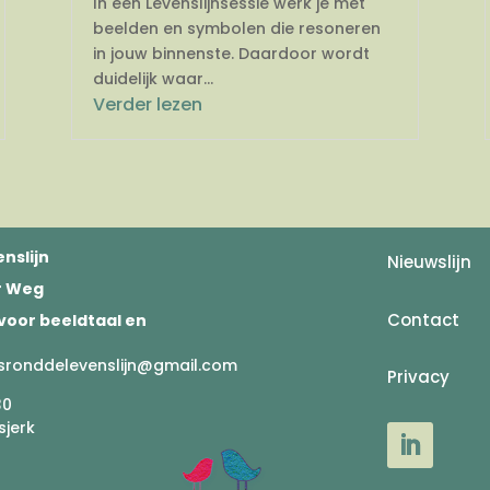
In een Levenslijnsessie werk je met
beelden en symbolen die resoneren
in jouw binnenste. Daardoor wordt
duidelijk waar...
Verder lezen
nslijn
Nieuwslijn
er Weg
Contact
voor beeldtaal en
sronddelevenslijn@gmail.com
Privacy
30
sjerk