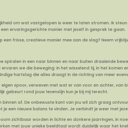
ijkheid om wat vastgelopen is weer te laten stromen. Ik steun 
een ervaringsgerichte manier met jezelf in gesprek te gaan.
op een frisse, creatieve manier mee aan de slag? Neem vrijbli
twee spiralen in een naar binnen en naar buiten draaiende be
 ervaren we die beweging: in het wisselend tij, in het komen 
dige hartslag die alles draagt in de richting van meer evenwi
en eigen spoor, verweven met wat er van voor en achter, van 
jk gebeurt rond jouw levenslijn kun je bij mij terecht.
van binnen af. De onbewuste kant van jou wil zich graag ontvo
e een nieuwe balans te vinden. Je verbindt je weer met jezel
om zichtbaar worden in lichte en donkere jaarringen, in no
rken met jouw unieke beeldtaal wordt duidelijk waar het knelt