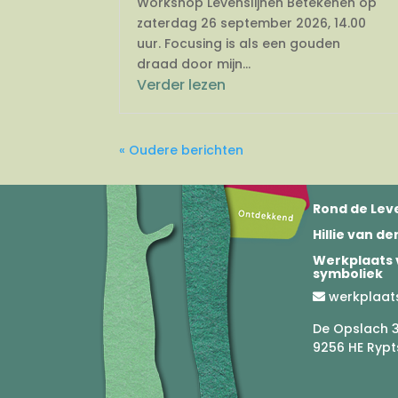
Workshop Levenslijnen Betekenen op
zaterdag 26 september 2026, 14.00
uur. Focusing is als een gouden
draad door mijn...
Verder lezen
« Oudere berichten
Rond de Leve
Hillie van d
Werkplaats 
symboliek
werkplaat
De Opslach 
9256 HE Rypt