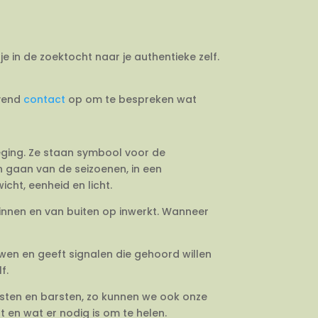
je in de zoektocht naar je authentieke zelf.
jvend
contact
op om te bespreken wat
weging. Ze staan symbool voor de
en gaan van de seizoenen, in een
cht, eenheid en licht.
binnen en van buiten op inwerkt. Wanneer
uwen en geeft signalen die gehoord willen
f.
esten en barsten, zo kunnen we ook onze
 en wat er nodig is om te helen.