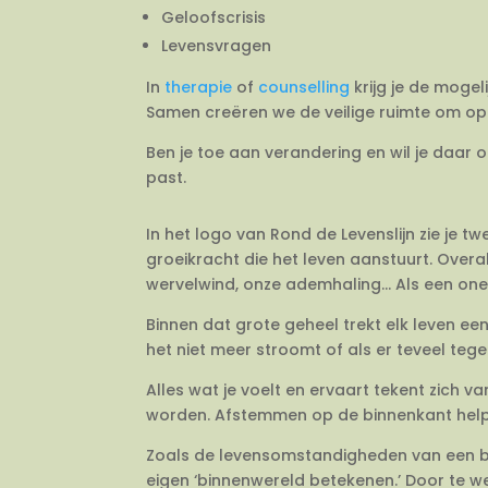
Geloofscrisis
Levensvragen
In
therapie
of
counselling
krijg je de mogel
Samen creëren we de veilige ruimte om op 
Ben je toe aan verandering en wil je daar 
past.
In het logo van Rond de Levenslijn zie je 
groeikracht die het leven aanstuurt. Overal
wervelwind, onze ademhaling… Als een onein
Binnen dat grote geheel trekt elk leven e
het niet meer stroomt of als er teveel tegeli
Alles wat je voelt en ervaart tekent zich 
worden. Afstemmen op de binnenkant helpt j
Zoals de levensomstandigheden van een bo
eigen ‘binnenwereld betekenen.’ Door te we