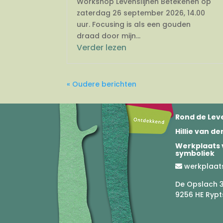
Workshop Levenslijnen Betekenen op
zaterdag 26 september 2026, 14.00
uur. Focusing is als een gouden
draad door mijn...
Verder lezen
« Oudere berichten
Rond de Leve
Hillie van d
Werkplaats 
symboliek
werkplaat
De Opslach 
9256 HE Rypt