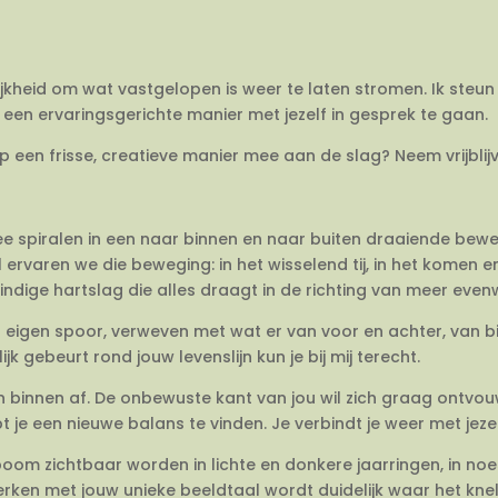
ijkheid om wat vastgelopen is weer te laten stromen. Ik steun 
een ervaringsgerichte manier met jezelf in gesprek te gaan.
op een frisse, creatieve manier mee aan de slag? Neem vrijbli
twee spiralen in een naar binnen en naar buiten draaiende be
 ervaren we die beweging: in het wisselend tij, in het komen 
dige hartslag die alles draagt in de richting van meer evenwi
en eigen spoor, verweven met wat er van voor en achter, van 
jk gebeurt rond jouw levenslijn kun je bij mij terecht.
van binnen af. De onbewuste kant van jou wil zich graag ontvo
e een nieuwe balans te vinden. Je verbindt je weer met jezel
om zichtbaar worden in lichte en donkere jaarringen, in no
rken met jouw unieke beeldtaal wordt duidelijk waar het knelt