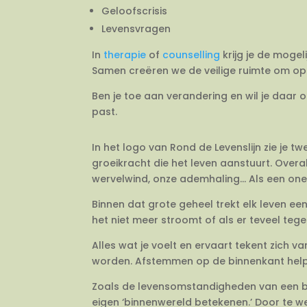
Geloofscrisis
Levensvragen
In
therapie
of
counselling
krijg je de mogel
Samen creëren we de veilige ruimte om op 
Ben je toe aan verandering en wil je daar 
past.
In het logo van Rond de Levenslijn zie je 
groeikracht die het leven aanstuurt. Overal
wervelwind, onze ademhaling… Als een onein
Binnen dat grote geheel trekt elk leven e
het niet meer stroomt of als er teveel tegeli
Alles wat je voelt en ervaart tekent zich 
worden. Afstemmen op de binnenkant helpt j
Zoals de levensomstandigheden van een bo
eigen ‘binnenwereld betekenen.’ Door te we