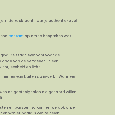
je in de zoektocht naar je authentieke zelf.
jvend
contact
op om te bespreken wat
weging. Ze staan symbool voor de
en gaan van de seizoenen, in een
cht, eenheid en licht.
binnen en van buiten op inwerkt. Wanneer
uwen en geeft signalen die gehoord willen
f.
esten en barsten, zo kunnen we ook onze
 en wat er nodig is om te helen.