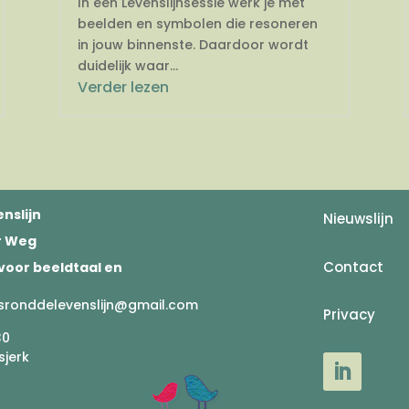
In een Levenslijnsessie werk je met
beelden en symbolen die resoneren
in jouw binnenste. Daardoor wordt
duidelijk waar...
Verder lezen
nslijn
Nieuwslijn
er Weg
Contact
voor beeldtaal en
sronddelevenslijn@gmail.com
Privacy
30
sjerk