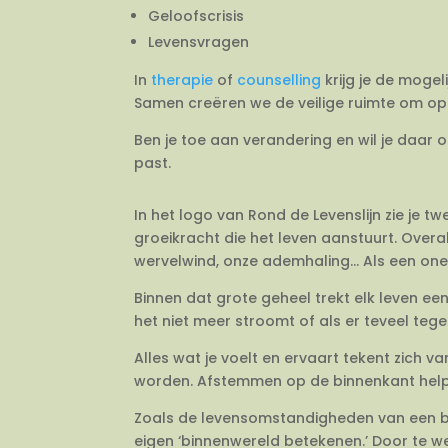
Geloofscrisis
Levensvragen
In
therapie
of
counselling
krijg je de mogel
Samen creëren we de veilige ruimte om op 
Ben je toe aan verandering en wil je daar 
past.
In het logo van Rond de Levenslijn zie je 
groeikracht die het leven aanstuurt. Overal
wervelwind, onze ademhaling… Als een onein
Binnen dat grote geheel trekt elk leven e
het niet meer stroomt of als er teveel tegeli
Alles wat je voelt en ervaart tekent zich 
worden. Afstemmen op de binnenkant helpt j
Zoals de levensomstandigheden van een bo
eigen ‘binnenwereld betekenen.’ Door te we