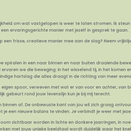
ijkheid om wat vastgelopen is weer te laten stromen. Ik steun 
een ervaringsgerichte manier met jezelf in gesprek te gaan.
op een frisse, creatieve manier mee aan de slag? Neem vrijbli
twee spiralen in een naar binnen en naar buiten draaiende be
 ervaren we die beweging: in het wisselend tij, in het komen 
dige hartslag die alles draagt in de richting van meer evenwi
en eigen spoor, verweven met wat er van voor en achter, van 
jk gebeurt rond jouw levenslijn kun je bij mij terecht.
van binnen af. De onbewuste kant van jou wil zich graag ontvo
e een nieuwe balans te vinden. Je verbindt je weer met jezel
om zichtbaar worden in lichte en donkere jaarringen, in no
rken met jouw unieke beeldtaal wordt duidelijk waar het knelt