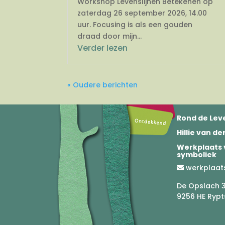
Workshop Levenslijnen Betekenen op
zaterdag 26 september 2026, 14.00
uur. Focusing is als een gouden
draad door mijn...
Verder lezen
« Oudere berichten
Rond de Leve
Hillie van d
Werkplaats 
symboliek
werkplaat
De Opslach 
9256 HE Rypt