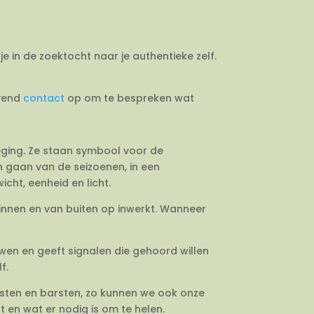
je in de zoektocht naar je authentieke zelf.
jvend
contact
op om te bespreken wat
weging. Ze staan symbool voor de
en gaan van de seizoenen, in een
cht, eenheid en licht.
binnen en van buiten op inwerkt. Wanneer
uwen en geeft signalen die gehoord willen
f.
esten en barsten, zo kunnen we ook onze
 en wat er nodig is om te helen.