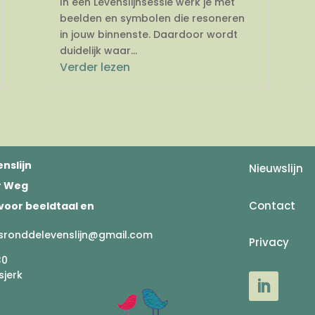
In een Levenslijnsessie werk je met
beelden en symbolen die resoneren
in jouw binnenste. Daardoor wordt
duidelijk waar...
Verder lezen
nslijn
Nieuwslijn
er Weg
Contact
voor beeldtaal en
sronddelevenslijn@gmail.com
Privacy
30
sjerk