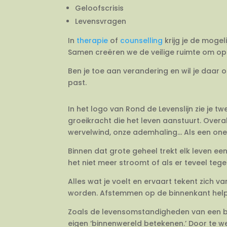
Geloofscrisis
Levensvragen
In
therapie
of
counselling
krijg je de mogel
Samen creëren we de veilige ruimte om op 
Ben je toe aan verandering en wil je daar 
past.
In het logo van Rond de Levenslijn zie je 
groeikracht die het leven aanstuurt. Overal
wervelwind, onze ademhaling… Als een onein
Binnen dat grote geheel trekt elk leven e
het niet meer stroomt of als er teveel tegeli
Alles wat je voelt en ervaart tekent zich 
worden. Afstemmen op de binnenkant helpt j
Zoals de levensomstandigheden van een bo
eigen ‘binnenwereld betekenen.’ Door te we