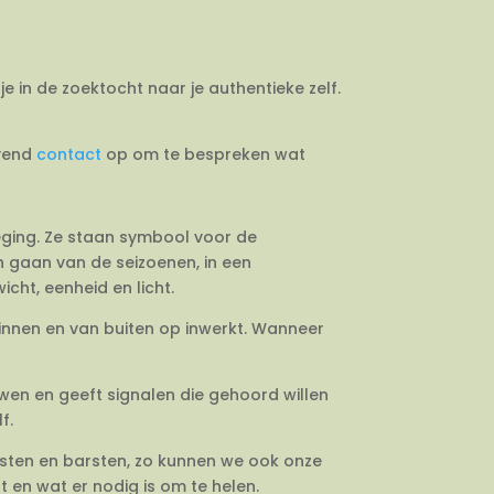
je in de zoektocht naar je authentieke zelf.
jvend
contact
op om te bespreken wat
weging. Ze staan symbool voor de
en gaan van de seizoenen, in een
cht, eenheid en licht.
binnen en van buiten op inwerkt. Wanneer
uwen en geeft signalen die gehoord willen
f.
esten en barsten, zo kunnen we ook onze
 en wat er nodig is om te helen.