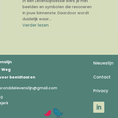
In een Levenslijnsessie werk je met
beelden en symbolen die resoneren
in jouw binnenste. Daardoor wordt
duidelijk waar...
Verder lezen
nslijn
Nieuwslijn
er Weg
Contact
voor beeldtaal en
sronddelevenslijn@gmail.com
Privacy
30
sjerk