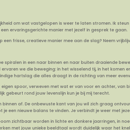
ijkheid om wat vastgelopen is weer te laten stromen. Ik steun 
een ervaringsgerichte manier met jezelf in gesprek te gaan.
op een frisse, creatieve manier mee aan de slag? Neem vrijbli
twee spiralen in een naar binnen en naar buiten draaiende be
 ervaren we die beweging: in het wisselend tij, in het komen 
dige hartslag die alles draagt in de richting van meer evenwi
en eigen spoor, verweven met wat er van voor en achter, van 
jk gebeurt rond jouw levenslijn kun je bij mij terecht.
van binnen af. De onbewuste kant van jou wil zich graag ontvo
e een nieuwe balans te vinden. Je verbindt je weer met jezel
om zichtbaar worden in lichte en donkere jaarringen, in no
rken met jouw unieke beeldtaal wordt duidelijk waar het knelt