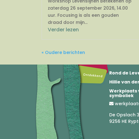
Workshop Levenslijnen Betekenen op
zaterdag 26 september 2026, 14.00
uur. Focusing is als een gouden
draad door mijn...
Verder lezen
« Oudere berichten
Rond de Leve
Hillie van d
Werkplaats 
symboliek
werkplaat
De Opslach 
9256 HE Rypt