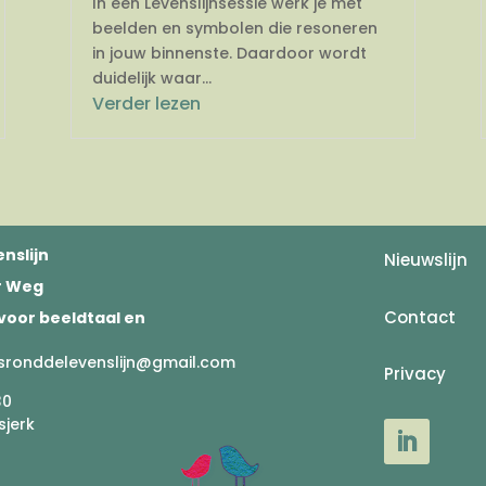
In een Levenslijnsessie werk je met
beelden en symbolen die resoneren
in jouw binnenste. Daardoor wordt
duidelijk waar...
Verder lezen
nslijn
Nieuwslijn
er Weg
Contact
voor beeldtaal en
sronddelevenslijn@gmail.com
Privacy
30
sjerk