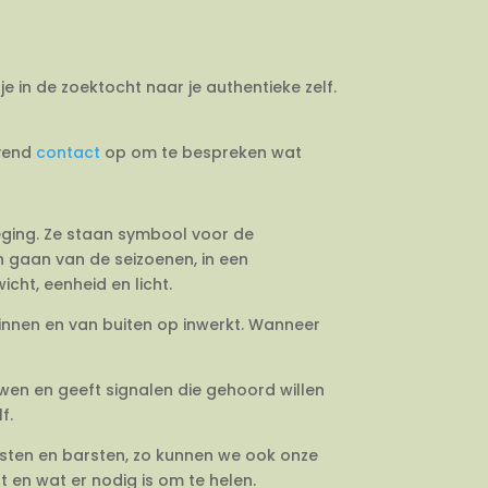
je in de zoektocht naar je authentieke zelf.
jvend
contact
op om te bespreken wat
weging. Ze staan symbool voor de
en gaan van de seizoenen, in een
cht, eenheid en licht.
binnen en van buiten op inwerkt. Wanneer
uwen en geeft signalen die gehoord willen
f.
esten en barsten, zo kunnen we ook onze
 en wat er nodig is om te helen.