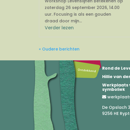
Workshop Levenslijnen Betekenen op
zaterdag 26 september 2026, 14.00
uur. Focusing is als een gouden
draad door mijn...
Verder lezen
« Oudere berichten
Rond de Leve
Hillie van d
Werkplaats 
symboliek
werkplaat
De Opslach 
9256 HE Rypt