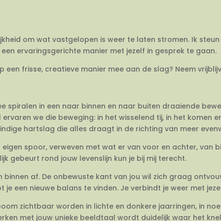
ijkheid om wat vastgelopen is weer te laten stromen. Ik steun 
een ervaringsgerichte manier met jezelf in gesprek te gaan.
op een frisse, creatieve manier mee aan de slag? Neem vrijbli
twee spiralen in een naar binnen en naar buiten draaiende be
 ervaren we die beweging: in het wisselend tij, in het komen 
dige hartslag die alles draagt in de richting van meer evenwi
en eigen spoor, verweven met wat er van voor en achter, van 
jk gebeurt rond jouw levenslijn kun je bij mij terecht.
van binnen af. De onbewuste kant van jou wil zich graag ontvo
e een nieuwe balans te vinden. Je verbindt je weer met jezel
om zichtbaar worden in lichte en donkere jaarringen, in no
rken met jouw unieke beeldtaal wordt duidelijk waar het knelt