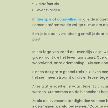
Geloofscrisis
Levensvragen
In
therapie
of
counselling
krijg je de mogel
Samen creëren we de veilige ruimte om op 
Ben je toe aan verandering en wil je daar 
past.
In het logo van Rond de Levenslijn zie je 
groeikracht die het leven aanstuurt. Overal
wervelwind, onze ademhaling… Als een onein
Binnen dat grote geheel trekt elk leven e
het niet meer stroomt of als er teveel tegeli
Alles wat je voelt en ervaart tekent zich 
worden. Afstemmen op de binnenkant helpt j
Zoals de levensomstandigheden van een bo
eigen ‘binnenwereld betekenen.’ Door te we