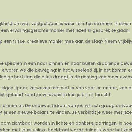
ijkheid om wat vastgelopen is weer te laten stromen. Ik steun 
een ervaringsgerichte manier met jezelf in gesprek te gaan.
op een frisse, creatieve manier mee aan de slag? Neem vrijbli
twee spiralen in een naar binnen en naar buiten draaiende be
 ervaren we die beweging: in het wisselend tij, in het komen 
dige hartslag die alles draagt in de richting van meer evenwi
en eigen spoor, verweven met wat er van voor en achter, van 
jk gebeurt rond jouw levenslijn kun je bij mij terecht.
van binnen af. De onbewuste kant van jou wil zich graag ontvo
e een nieuwe balans te vinden. Je verbindt je weer met jezel
om zichtbaar worden in lichte en donkere jaarringen, in no
rken met jouw unieke beeldtaal wordt duidelijk waar het knelt