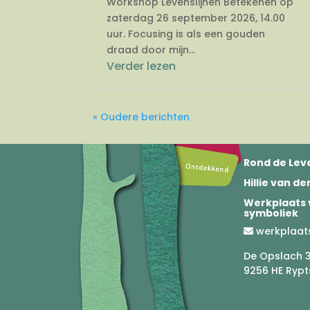
Workshop Levenslijnen Betekenen op
zaterdag 26 september 2026, 14.00
uur. Focusing is als een gouden
draad door mijn...
Verder lezen
« Oudere berichten
Rond de Leve
Hillie van d
Werkplaats 
symboliek
werkplaat
De Opslach 
9256 HE Rypt