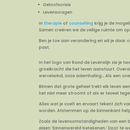
Geloofscrisis
Levensvragen
In
therapie
of
counselling
krijg je de mogel
Samen creëren we de veilige ruimte om op 
Ben je toe aan verandering en wil je daar 
past.
In het logo van Rond de Levenslijn zie je 
groeikracht die het leven aanstuurt. Overal
wervelwind, onze ademhaling… Als een onein
Binnen dat grote geheel trekt elk leven e
het niet meer stroomt of als er teveel tegeli
Alles wat je voelt en ervaart tekent zich 
worden. Afstemmen op de binnenkant helpt j
Zoals de levensomstandigheden van een bo
eigen ‘binnenwereld betekenen.’ Door te we