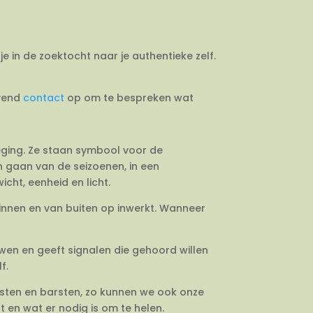
je in de zoektocht naar je authentieke zelf.
jvend
contact
op om te bespreken wat
weging. Ze staan symbool voor de
en gaan van de seizoenen, in een
cht, eenheid en licht.
binnen en van buiten op inwerkt. Wanneer
uwen en geeft signalen die gehoord willen
f.
esten en barsten, zo kunnen we ook onze
 en wat er nodig is om te helen.