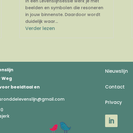
In een Levenslijnsessie werk je met
beelden en symbolen die resoneren
in jouw binnenste. Daardoor wordt
duidelijk waar...
Verder lezen
nslijn
Nieuwslijn
er Weg
Contact
voor beeldtaal en
sronddelevenslijn@gmail.com
Privacy
30
sjerk