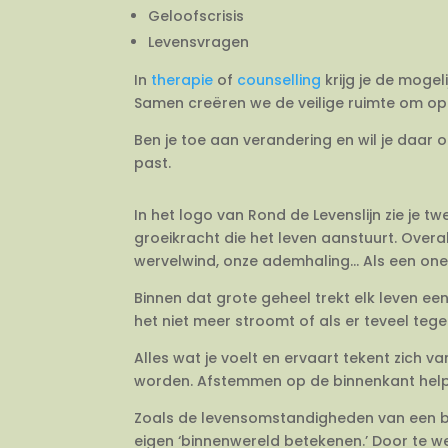
Geloofscrisis
Levensvragen
In
therapie
of
counselling
krijg je de mogel
Samen creëren we de veilige ruimte om op 
Ben je toe aan verandering en wil je daar 
past.
In het logo van Rond de Levenslijn zie je 
groeikracht die het leven aanstuurt. Overal
wervelwind, onze ademhaling… Als een onein
Binnen dat grote geheel trekt elk leven e
het niet meer stroomt of als er teveel tegeli
Alles wat je voelt en ervaart tekent zich 
worden. Afstemmen op de binnenkant helpt j
Zoals de levensomstandigheden van een bo
eigen ‘binnenwereld betekenen.’ Door te we