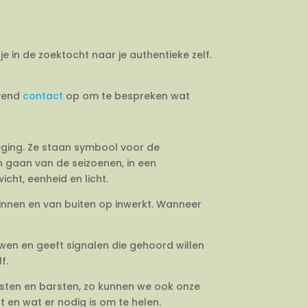
je in de zoektocht naar je authentieke zelf.
jvend
contact
op om te bespreken wat
weging. Ze staan symbool voor de
en gaan van de seizoenen, in een
cht, eenheid en licht.
binnen en van buiten op inwerkt. Wanneer
uwen en geeft signalen die gehoord willen
f.
esten en barsten, zo kunnen we ook onze
 en wat er nodig is om te helen.