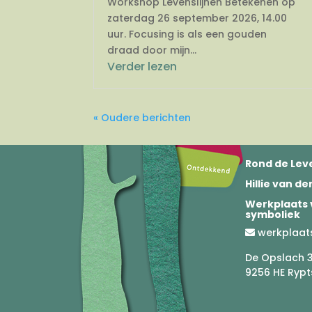
Workshop Levenslijnen Betekenen op
zaterdag 26 september 2026, 14.00
uur. Focusing is als een gouden
draad door mijn...
Verder lezen
« Oudere berichten
Rond de Leve
Hillie van d
Werkplaats 
symboliek
werkplaat
De Opslach 
9256 HE Rypt