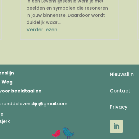
In een Levenslijnsessie werk je met
beelden en symbolen die resoneren
in jouw binnenste. Daardoor wordt
duidelijk waar...
Verder lezen
nslijn
Nieuwslijn
er Weg
Contact
voor beeldtaal en
sronddelevenslijn@gmail.com
Privacy
30
sjerk