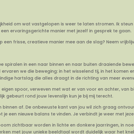
ijkheid om wat vastgelopen is weer te laten stromen. Ik steun 
een ervaringsgerichte manier met jezelf in gesprek te gaan.
op een frisse, creatieve manier mee aan de slag? Neem vrijbli
twee spiralen in een naar binnen en naar buiten draaiende be
 ervaren we die beweging: in het wisselend tij, in het komen 
dige hartslag die alles draagt in de richting van meer evenwi
en eigen spoor, verweven met wat er van voor en achter, van 
jk gebeurt rond jouw levenslijn kun je bij mij terecht.
van binnen af. De onbewuste kant van jou wil zich graag ontvo
e een nieuwe balans te vinden. Je verbindt je weer met jezel
om zichtbaar worden in lichte en donkere jaarringen, in no
rken met jouw unieke beeldtaal wordt duidelijk waar het knelt