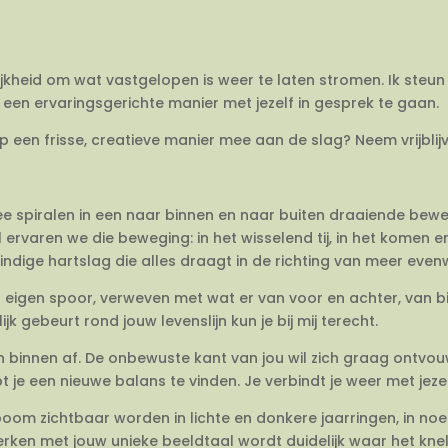
ijkheid om wat vastgelopen is weer te laten stromen. Ik steun 
een ervaringsgerichte manier met jezelf in gesprek te gaan.
op een frisse, creatieve manier mee aan de slag? Neem vrijbli
twee spiralen in een naar binnen en naar buiten draaiende be
 ervaren we die beweging: in het wisselend tij, in het komen 
dige hartslag die alles draagt in de richting van meer evenwi
en eigen spoor, verweven met wat er van voor en achter, van 
jk gebeurt rond jouw levenslijn kun je bij mij terecht.
van binnen af. De onbewuste kant van jou wil zich graag ontvo
e een nieuwe balans te vinden. Je verbindt je weer met jezel
om zichtbaar worden in lichte en donkere jaarringen, in no
rken met jouw unieke beeldtaal wordt duidelijk waar het knelt