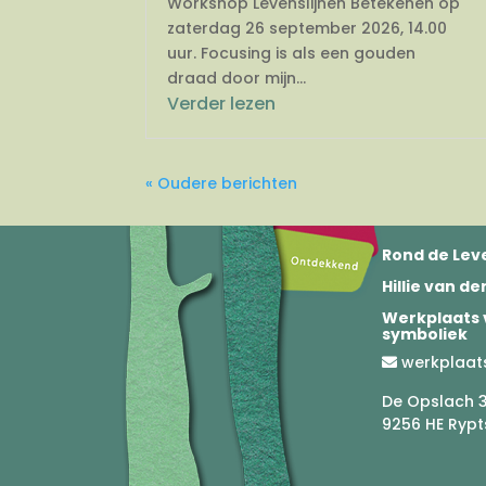
Workshop Levenslijnen Betekenen op
zaterdag 26 september 2026, 14.00
uur. Focusing is als een gouden
draad door mijn...
Verder lezen
« Oudere berichten
Rond de Leve
Hillie van d
Werkplaats 
symboliek
werkplaat
De Opslach 
9256 HE Rypt