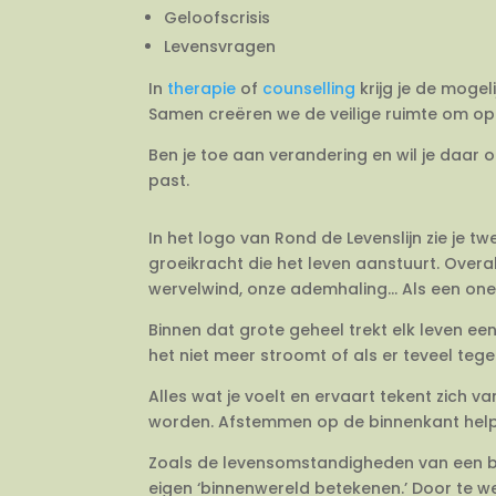
Geloofscrisis
Levensvragen
In
therapie
of
counselling
krijg je de mogel
Samen creëren we de veilige ruimte om op 
Ben je toe aan verandering en wil je daar 
past.
In het logo van Rond de Levenslijn zie je 
groeikracht die het leven aanstuurt. Overal
wervelwind, onze ademhaling… Als een onein
Binnen dat grote geheel trekt elk leven e
het niet meer stroomt of als er teveel tegeli
Alles wat je voelt en ervaart tekent zich 
worden. Afstemmen op de binnenkant helpt j
Zoals de levensomstandigheden van een bo
eigen ‘binnenwereld betekenen.’ Door te we