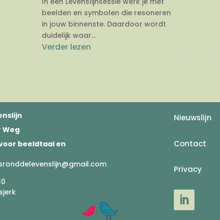
In een Levenslijnsessie werk je met
beelden en symbolen die resoneren
in jouw binnenste. Daardoor wordt
duidelijk waar...
Verder lezen
nslijn
Nieuwslijn
er Weg
Contact
voor beeldtaal en
sronddelevenslijn@gmail.com
Privacy
30
sjerk