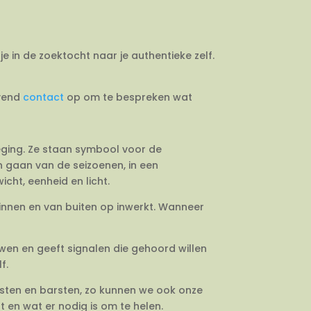
je in de zoektocht naar je authentieke zelf.
jvend
contact
op om te bespreken wat
weging. Ze staan symbool voor de
en gaan van de seizoenen, in een
cht, eenheid en licht.
binnen en van buiten op inwerkt. Wanneer
uwen en geeft signalen die gehoord willen
f.
esten en barsten, zo kunnen we ook onze
 en wat er nodig is om te helen.