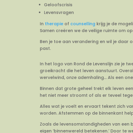
Geloofscrisis
Levensvragen
In
therapie
of
counselling
krijg je de mogel
Samen creëren we de veilige ruimte om op 
Ben je toe aan verandering en wil je daar 
past.
In het logo van Rond de Levenslijn zie je 
groeikracht die het leven aanstuurt. Overal
wervelwind, onze ademhaling… Als een onein
Binnen dat grote geheel trekt elk leven e
het niet meer stroomt of als er teveel tegeli
Alles wat je voelt en ervaart tekent zich 
worden. Afstemmen op de binnenkant helpt j
Zoals de levensomstandigheden van een bo
eigen ‘binnenwereld betekenen.’ Door te we