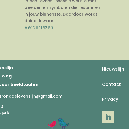
In een Levenslijnsessie werk je met
beelden en symbolen die resoneren
in jouw binnenste. Daardoor wordt
duidelijk waar...
Verder lezen
nslijn
Nieuwslijn
er Weg
Contact
voor beeldtaal en
sronddelevenslijn@gmail.com
Privacy
30
sjerk