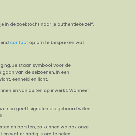
je in de zoektocht naar je authentieke zelf.
jvend
contact
op om te bespreken wat
weging. Ze staan symbool voor de
en gaan van de seizoenen, in een
cht, eenheid en licht.
binnen en van buiten op inwerkt. Wanneer
uwen en geeft signalen die gehoord willen
f.
esten en barsten, zo kunnen we ook onze
 en wat er nodig is om te helen.