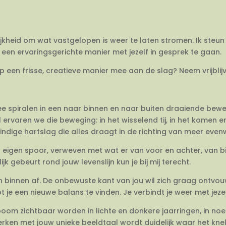
ijkheid om wat vastgelopen is weer te laten stromen. Ik steun 
een ervaringsgerichte manier met jezelf in gesprek te gaan.
op een frisse, creatieve manier mee aan de slag? Neem vrijbli
twee spiralen in een naar binnen en naar buiten draaiende be
 ervaren we die beweging: in het wisselend tij, in het komen 
dige hartslag die alles draagt in de richting van meer evenwi
en eigen spoor, verweven met wat er van voor en achter, van 
jk gebeurt rond jouw levenslijn kun je bij mij terecht.
van binnen af. De onbewuste kant van jou wil zich graag ontvo
e een nieuwe balans te vinden. Je verbindt je weer met jezel
om zichtbaar worden in lichte en donkere jaarringen, in no
rken met jouw unieke beeldtaal wordt duidelijk waar het knelt