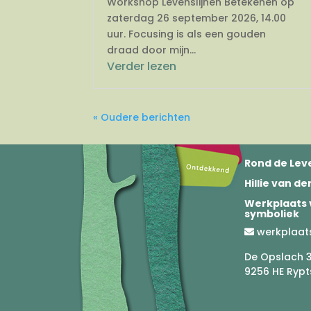
Workshop Levenslijnen Betekenen op
zaterdag 26 september 2026, 14.00
uur. Focusing is als een gouden
draad door mijn...
Verder lezen
« Oudere berichten
Rond de Leve
Hillie van d
Werkplaats 
symboliek
werkplaat
De Opslach 
9256 HE Rypt