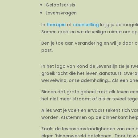
Geloofscrisis
Levensvragen
In
therapie
of
counselling
krijg je de mogel
Samen creëren we de veilige ruimte om op 
Ben je toe aan verandering en wil je daar 
past.
In het logo van Rond de Levenslijn zie je 
groeikracht die het leven aanstuurt. Overal
wervelwind, onze ademhaling… Als een onein
Binnen dat grote geheel trekt elk leven e
het niet meer stroomt of als er teveel tegeli
Alles wat je voelt en ervaart tekent zich 
worden. Afstemmen op de binnenkant helpt j
Zoals de levensomstandigheden van een bo
eigen ‘binnenwereld betekenen.’ Door te we