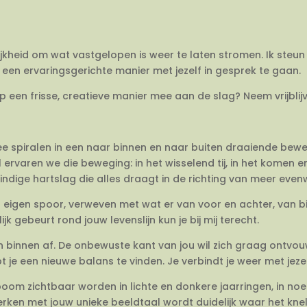
ijkheid om wat vastgelopen is weer te laten stromen. Ik steun 
een ervaringsgerichte manier met jezelf in gesprek te gaan.
op een frisse, creatieve manier mee aan de slag? Neem vrijbli
twee spiralen in een naar binnen en naar buiten draaiende be
 ervaren we die beweging: in het wisselend tij, in het komen 
dige hartslag die alles draagt in de richting van meer evenwi
en eigen spoor, verweven met wat er van voor en achter, van 
jk gebeurt rond jouw levenslijn kun je bij mij terecht.
van binnen af. De onbewuste kant van jou wil zich graag ontvo
e een nieuwe balans te vinden. Je verbindt je weer met jezel
om zichtbaar worden in lichte en donkere jaarringen, in no
rken met jouw unieke beeldtaal wordt duidelijk waar het knelt