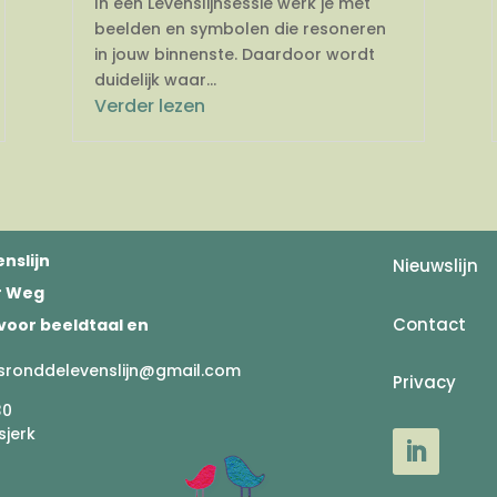
In een Levenslijnsessie werk je met
beelden en symbolen die resoneren
in jouw binnenste. Daardoor wordt
duidelijk waar...
Verder lezen
nslijn
Nieuwslijn
er Weg
Contact
voor beeldtaal en
sronddelevenslijn@gmail.com
Privacy
30
sjerk