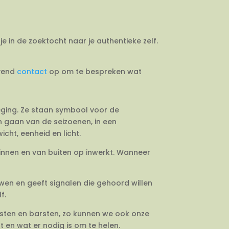
je in de zoektocht naar je authentieke zelf.
jvend
contact
op om te bespreken wat
weging. Ze staan symbool voor de
en gaan van de seizoenen, in een
cht, eenheid en licht.
binnen en van buiten op inwerkt. Wanneer
uwen en geeft signalen die gehoord willen
f.
esten en barsten, zo kunnen we ook onze
 en wat er nodig is om te helen.