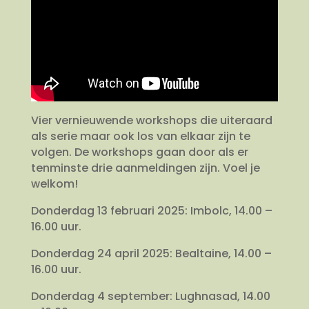
Vier vernieuwende workshops die uiteraard
als serie maar ook los van elkaar zijn te
volgen. De workshops gaan door als er
tenminste drie aanmeldingen zijn. Voel je
welkom!
Donderdag 13 februari 2025: Imbolc, 14.00 –
16.00 uur.
Donderdag 24 april 2025: Bealtaine, 14.00 –
16.00 uur.
Donderdag 4 september: Lughnasad, 14.00